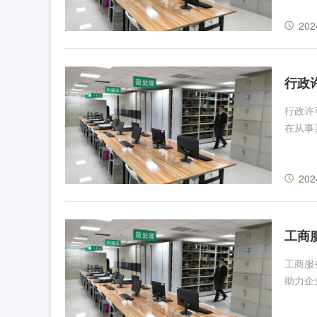
202
行政
行政许
在从事
202
工商
工商服
助力企