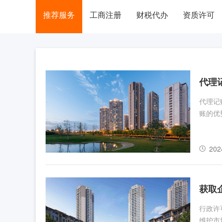
推荐服务
工商注册
财税代办
资质许可
代理
代理记
账的优
202
获取
行政许
维护市