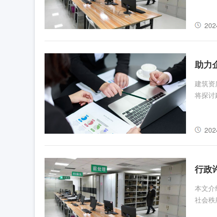
202
助力
建筑资
将探讨
202
行政
本文介
社会秩