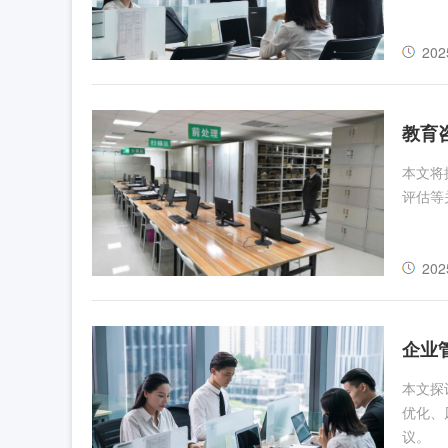
202
教育
本文将
评估等
202
企业
本文探
优化、
议。