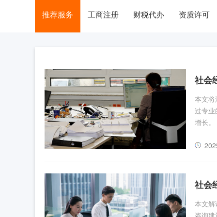
推荐服务
工商注册
财税代办
资质许可
社会
本文将
过专业
增长。
202
社会
本文解
咨询建