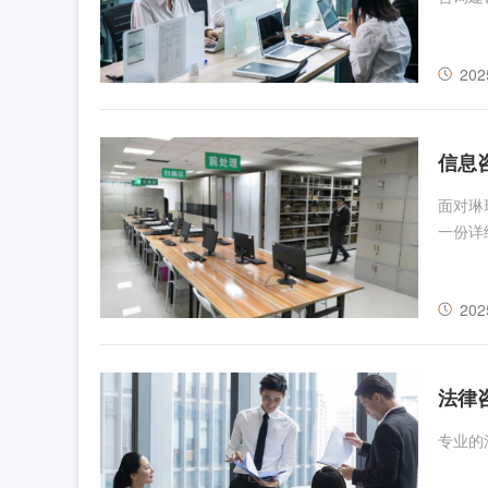
202
信息
面对琳
一份详
202
法律
专业的